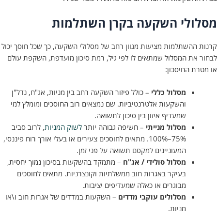
ולי השקעה בקרן השתלמות
ההשתלמות מציעות מגוון רחב של מסלולי השקעה, כך שכל חוסך יכול
את המסלול שמתאים לו לפי גיל, רמת סיכון מועדפת, השקפת עולם
ת החיסכון:
מסלול כללי
– כולל פיזור השקעה רחב בין מניות, אג"ח, נדל"ן
והשקעות אלטרנטיביות. שם נמצאים רוב החוסכים ומומלץ למי
שמעדיף איזון בין סיכון לתשואה.
מסלול מנייתי
– חשיפה גבוהה יותר
לשוק המניות
, לרוב סביב
75%–100%. מתאים לחוסכים צעירים או בעלי אורך רוח פיננסי,
המעוניינים למקסם תשואה על פני זמן.
מסלול סולידי / אג"ח
– מתמקד בהשקעות בסיכון נמוך יחסית,
בעיקר באגרות חוב ממשלתיות וקונצרניות. מתאים לחוסכים
מבוגרים או כאלה שמעדיפים יציבות.
מסלולים עוקבי מדדים
– השקעות במדדים של אגרות חוב ו\או
מניות.