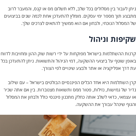
בור בין מסלולים בכל שלב,
ללא תשלום מס או קנס
, והמעבר לרוב
תוך מספר ימי עסקים. מומלץ להתעדכן אחת לכמה שנים בביצועים
לול הנוכחי, ולבחון אם הוא ממשיך להתאים לצרכים שלך.
ות וניהול
ההשתלמות בישראל מפוקחות על ידי רשות שוק ההון ומחויבות לדווח
שוטף על ביצועי ההשקעה, דמי הניהול והתשואות. ניתן להתעדכן בכל
אפליקציה או אתר ולבצע שינויים לפי הצורך.
תלמות היא אחד הכלים הפיננסיים הבולטים בישראל – עם שילוב
ל
גמישות, נזילות, פטור ממס ותשואות מצטברות
. בין אם אתה שכיר
י, כדאי לשלב אותה כחלק מתכנון פיננסי כולל ולבחון את המסלול
שינהל עבורך את ההשקעה.