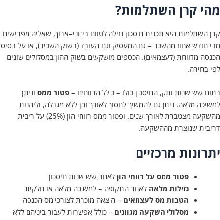
קרן השתלמות?
למות היא תכנית חיסכון נזילה לטווח בינוני–ארוך, שאליה מפרישים
דש אחוז מהשכר – גם המעסיק וגם העובד (בשוק השכיר), או על בסיס
מדווחת (לעצמאים). הכספים מושקעים בשוק ההון במסלולים שונים
רה.
 שנות ותק, החיסכון כולו – כולל הרווחים –
פטור ממס
וניתן
מלאה. ניתן גם להמשיך לחסוך לאורך זמן ללא מגבלה, וליהנות
מהשקעה מצטברת לאורך שנים. ופטור ממס רווחי הון (25%) על ריבית
 שנוצרת מההשקעה.
נות מרכזיים
פטור ממס על רווחי הון
לאחר שש שנות חיסכון
נזילות מלאה
לאחר התקופה – למשיכה מלאה או חלקית
הטבות מס לעצמאים
– הוצאה מוכרת לצורכי מס הכנסה
מסלולי השקעה מגוונים
– כולל אפשרות לעבור ביניהם ללא